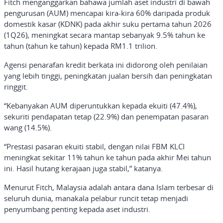
Fitch menganggarkan bahawa jumlah aset industri di bawah
pengurusan (AUM) mencapai kira-kira 60% daripada produk
domestik kasar (KDNK) pada akhir suku pertama tahun 2026
(1Q26), meningkat secara mantap sebanyak 9.5% tahun ke
tahun (tahun ke tahun) kepada RM1.1 trilion.
Agensi penarafan kredit berkata ini didorong oleh penilaian
yang lebih tinggi, peningkatan jualan bersih dan peningkatan
ringgit.
“Kebanyakan AUM diperuntukkan kepada ekuiti (47.4%),
sekuriti pendapatan tetap (22.9%) dan penempatan pasaran
wang (14.5%).
“Prestasi pasaran ekuiti stabil, dengan nilai FBM KLCI
meningkat sekitar 11% tahun ke tahun pada akhir Mei tahun
ini. Hasil hutang kerajaan juga stabil,” katanya.
Menurut Fitch, Malaysia adalah antara dana Islam terbesar di
seluruh dunia, manakala pelabur runcit tetap menjadi
penyumbang penting kepada aset industri.