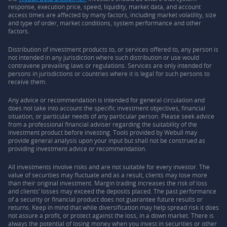
response, execution price, speed, liquidity, market data, and account
access times are affected by many factors, including market volatility, size
and type of order, market conditions, system performance and other
factors.
Distribution of investment products to, or services offered to, any person is
not intended in any jurisdiction where such distribution or use would
contravene prevailing laws or regulations. Services are only intended for
persons in jurisdictions or countries where it is legal for such persons to
receive them.
Any advice or recommendation is intended for general circulation and
does not take into account the specific investment objectives, financial
situation, or particular needs of any particular person. Please seek advice
from a professional financial adviser regarding the suitability of the
investment product before investing. Tools provided by Webull may
provide general analysis upon your input but shall not be construed as
providing investment advice or recommendation.
All investments involve risks and are not suitable for every investor. The
value of securities may fluctuate and as a result, clients may lose more
than their original investment. Margin trading increases the risk of loss
and clients’ losses may exceed the deposits placed. The past performance
of a security or financial product does not guarantee future results or
returns. Keep in mind that while diversification may help spread risk it does
not assure a profit, or protect against the loss, in a down market. There is
always the potential of losing money when you invest in securities or other