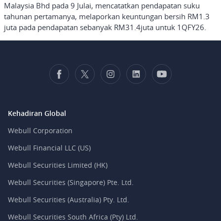
Malaysia Bhd pada 9 Julai, mencatatkan pendapatan suku
tahunan pertamanya, melaporkan keuntungan bersih RM1.3
juta pada pendapatan sebanyak RM31.4juta untuk 1QFY26.
Kehadiran Global
Webull Corporation
Webull Financial LLC (US)
Webull Securities Limited (HK)
Webull Securities (Singapore) Pte. Ltd.
Webull Securities (Australia) Pty. Ltd.
Webull Securities South Africa (Pty) Ltd.