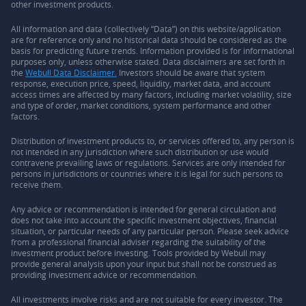
other investment products.
All information and data (collectively “Data”) on this website/application
are for reference only and no historical data should be considered as the
basis for predicting future trends. Information provided is for informational
purposes only, unless otherwise stated. Data disclaimers are set forth in
the
Webull Data Disclaimer.
Investors should be aware that system
response, execution price, speed, liquidity, market data, and account
access times are affected by many factors, including market volatility, size
and type of order, market conditions, system performance and other
factors.
Distribution of investment products to, or services offered to, any person is
not intended in any jurisdiction where such distribution or use would
contravene prevailing laws or regulations. Services are only intended for
persons in jurisdictions or countries where it is legal for such persons to
receive them.
Any advice or recommendation is intended for general circulation and
does not take into account the specific investment objectives, financial
situation, or particular needs of any particular person. Please seek advice
from a professional financial adviser regarding the suitability of the
investment product before investing. Tools provided by Webull may
provide general analysis upon your input but shall not be construed as
providing investment advice or recommendation.
All investments involve risks and are not suitable for every investor. The