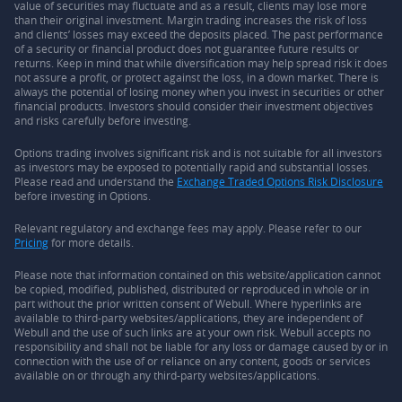
value of securities may fluctuate and as a result, clients may lose more
than their original investment. Margin trading increases the risk of loss
and clients’ losses may exceed the deposits placed. The past performance
of a security or financial product does not guarantee future results or
returns. Keep in mind that while diversification may help spread risk it does
not assure a profit, or protect against the loss, in a down market. There is
always the potential of losing money when you invest in securities or other
financial products. Investors should consider their investment objectives
and risks carefully before investing.
Options trading involves significant risk and is not suitable for all investors
as investors may be exposed to potentially rapid and substantial losses.
Please read and understand the
Exchange Traded Options Risk Disclosure
before investing in Options.
Relevant regulatory and exchange fees may apply. Please refer to our
Pricing
for more details.
Please note that information contained on this website/application cannot
be copied, modified, published, distributed or reproduced in whole or in
part without the prior written consent of Webull. Where hyperlinks are
available to third-party websites/applications, they are independent of
Webull and the use of such links are at your own risk. Webull accepts no
responsibility and shall not be liable for any loss or damage caused by or in
connection with the use of or reliance on any content, goods or services
available on or through any third-party websites/applications.